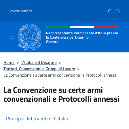
Salta al contenuto
IT
EN
Governo Italiano
Intestazione sito, social e menù
Rappresentanza Permanente d’Italia presso
la Conferenza del Disarmo
Ginevra
Il sito ufficiale della Rappresentanza Perm
Home
>
L’Italia e il Disarmo
>
Trattati, Convenzioni e Gruppi di Lavoro
>
La Convenzione su certe armi convenzionali e Protocolli annessi
La Convenzione su certe armi
convenzionali e Protocolli annessi
Principali Interventi dell’Italia