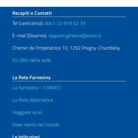
Sezione footer
Recapiti e Contatti
Tel (centralino):
0041 22 918 02 79
E-mail (Disarmo):
rapparm.ginevra@esteri.it
Chemin de l’Impératrice 10, 1292 Pregny-Chambésy
Gli Uffici della sede
La Rete Farnesina
La Farnesina – il MAECI
La Rete diplomatica
Viaggiare sicuri
Dove siamo nel mondo
Le Istituzioni