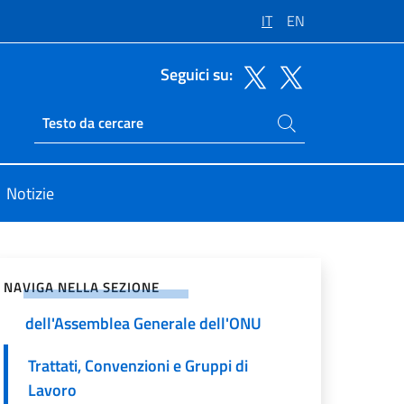
IT
EN
Seguici su:
Cerca nel sito
Ricerca sito live
evra
Notizie
vidi sui Social Network
La Conferenza del Disarmo
NAVIGA NELLA SEZIONE
La Prima Commissione
dell'Assemblea Generale dell'ONU
Trattati, Convenzioni e Gruppi di
Lavoro