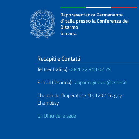
Rappresentanza Permanente
d’Italia presso la Conferenza del
Disarmo
Ginevra
Sezione footer
Recapiti e Contatti
Tel (centralino):
0041 22 918 02 79
E-mail (Disarmo):
rapparm.ginevra@esteri.it
Chemin de l’Impératrice 10, 1292 Pregny-
Chambésy
Gli Uffici della sede