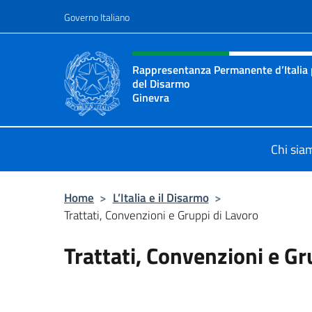
Salta al contenuto
Governo Italiano
Intestazione sito, social 
Rappresentanza Permanente d’Italia 
del Disarmo
Ginevra
Il sito ufficiale della Rappresent
Chi sia
Home
>
L’Italia e il Disarmo
>
Trattati, Convenzioni e Gruppi di Lavoro
Trattati, Convenzioni e Gr