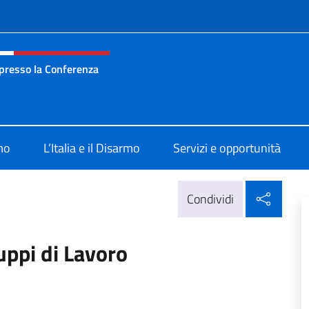
e menù
presso la Conferenza
anza Permanente d’Italia presso la Conferenza del Disarmo Gin
mo
L’Italia e il Disarmo
Servizi e opportunità
Condi
Condividi
uppi di Lavoro